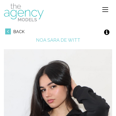
Toggl
naviga
BACK
NOA SARA
DE WITT