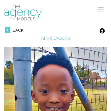
Toggl
naviga
BACK
ALEX
JACOBS